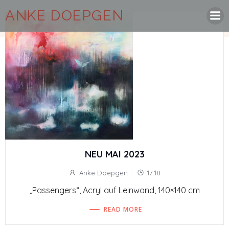
Zum
ANKE DOEPGEN
Inhalt
springen
NEU MAI 2023
Anke Doepgen
-
17:18
„Passengers“, Acryl auf Leinwand, 140×140 cm
READ MORE